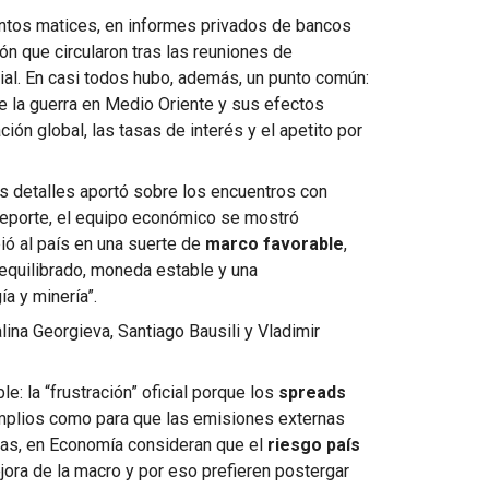
intos matices, en informes privados de bancos
ón que circularon tras las reuniones de
al. En casi todos hubo, además, un punto común:
e la guerra en Medio Oriente y sus efectos
ación global, las tasas de interés y el apetito por
 detalles aportó sobre los encuentros con
reporte, el equipo económico se mostró
ió al país en una suerte de
marco favorable
,
equilibrado, moneda estable y una
ía y minería”.
lina Georgieva, Santiago Bausili y Vladimir
e: la “frustración” oficial porque los
spreads
mplios como para que las emisiones externas
bras, en Economía consideran que el
riesgo país
jora de la macro y por eso prefieren postergar