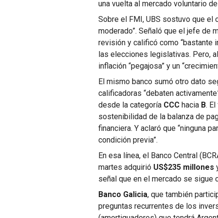
una vuelta al mercado voluntario d
Sobre el FMI, UBS sostuvo que el 
moderado”. Señaló que el jefe de m
revisión y calificó como “bastante 
las elecciones legislativas. Pero,
inflación “pegajosa” y un “crecimien
El mismo banco sumó otro dato segu
calificadoras “debaten activamente
desde la categoría
CCC
hacia
B
. E
sostenibilidad de la balanza de pag
financiera. Y aclaró que “ninguna p
condición previa”.
En esa línea, el Banco Central (BC
martes adquirió
US$235 millones
y
señal que en el mercado se sigue 
Banco Galicia
, que también parti
preguntas recurrentes de los inver
(amortiguadores) que tendrá Argent