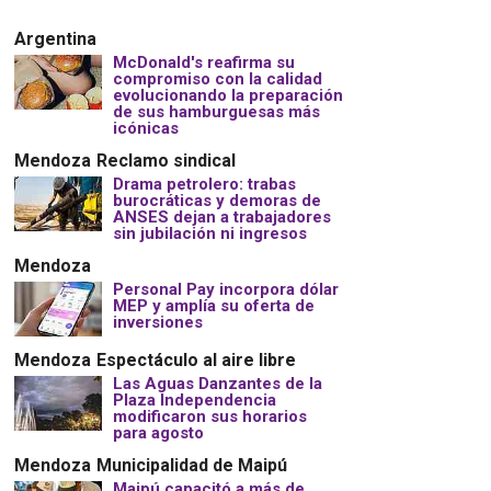
Argentina
McDonald's reafirma su
compromiso con la calidad
evolucionando la preparación
de sus hamburguesas más
icónicas
Mendoza
Reclamo sindical
Drama petrolero: trabas
burocráticas y demoras de
ANSES dejan a trabajadores
sin jubilación ni ingresos
Mendoza
Personal Pay incorpora dólar
MEP y amplía su oferta de
inversiones
Mendoza
Espectáculo al aire libre
Las Aguas Danzantes de la
Plaza Independencia
modificaron sus horarios
para agosto
Mendoza
Municipalidad de Maipú
Maipú capacitó a más de