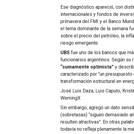
Ese diagnóstico apareció, con dist
internacionales y fondos de inversi
primavera del FMI y el Banco Mundi
el tema dominante de la semana fu
sobre el precio del petróleo, la infl
riesgo emergente.
UBS
fue uno de los bancos que más
funcionarios argentinos. Según su 
“sumamente optimista”
y describ
caracterizado por “un presupuesto 
transformación estructural en energ
José Luis Daza, Luis Caputo, Krista
Werning
X
Sin embargo, agregó un dato sensibl
(sobretasas) “siguen demasiado a
resulten atractivas”. En otras pala
todavía no refleja plenamente la me