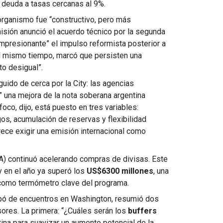
e deuda a tasas cercanas al 9%.
organismo fue “constructivo, pero más
isión anunció el acuerdo técnico por la segunda
impresionante” el impulso reformista posterior a
 al mismo tiempo, marcó que persisten una
to desigual”.
ido de cerca por la City: las agencias
” una mejora de la nota soberana argentina
l foco, dijo, está puesto en tres variables:
os, acumulación de reservas y flexibilidad
arece exigir una emisión internacional como
RA) continuó acelerando compras de divisas. Este
 en el año ya superó los
US$6300 millones
, una
como termómetro clave del programa.
cipó de encuentros en Washington, resumió dos
sores. La primera: “¿Cuáles serán los
buffers
ina para suavizar un aumento potencial de la