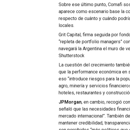
Sobre ese último punto, Comafi sos
aparece como escenario base la co
respecto de cuánto y cuándo podría
locales.
Grit Capital, firma seguida por fo
“repleta de portfolio managers” c
navegará la Argentina el muro de 
Shutterstock
La cuestión del crecimiento tambié
que la performance económica en s
eso “introduce riesgos para la popu
agro, minería y servicios financier
hoteles, restaurantes y construcci
JPMorgan
, en cambio, recogió con
señaló que las necesidades financi
mercado internacional”. También d
mantener credibilidad, transparenci
son percibidos “más políticos que