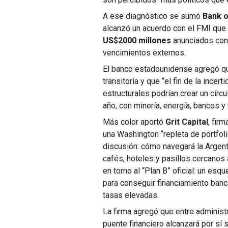
A ese diagnóstico se sumó
Bank 
alcanzó un acuerdo con el FMI que 
US$2000 millones
anunciados con 
vencimientos externos.
El banco estadounidense agregó que
transitoria y que “el fin de la ince
estructurales podrían crear un círc
año, con minería, energía, bancos y
Más color aportó
Grit Capital
, fir
una Washington “repleta de portfo
discusión: cómo navegará la Argen
cafés, hoteles y pasillos cercanos
en torno al “Plan B” oficial: un es
para conseguir financiamiento banc
tasas elevadas.
La firma agregó que entre administ
puente financiero alcanzará por sí 