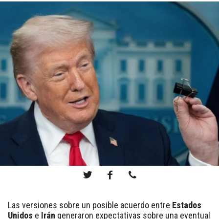
Las versiones sobre un posible acuerdo entre
Estados
Unidos
e
Irán
generaron expectativas sobre una eventual