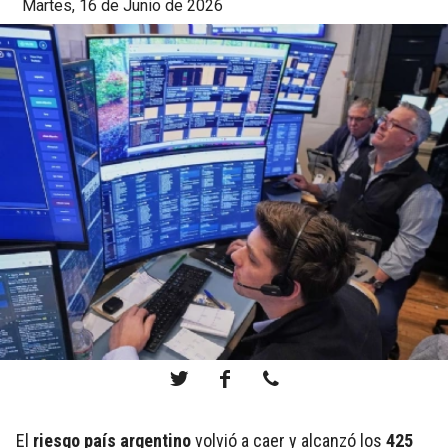
Martes, 16 de Junio de 2026
El
riesgo país argentino
volvió a caer y alcanzó los
425