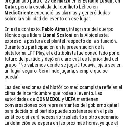
programado para el
27 de marzo
en el
Estadio Lusail,
en
Qatar,
pero la escalada del conflicto bélico en
Medio
Oriente
encendió las alarmas y generó dudas
sobre la viabilidad del evento en ese lugar.
En este contexto,
Pablo Aimar,
integrante del cuerpo
técnico que lidera
Lionel Scaloni
en la Albiceleste,
expresó la postura del plantel respecto de la situación.
Durante su participación en la presentación de la
plataforma LPF Play, el exfutbolista fue consultado por el
futuro del partido y dejó en claro cuál es la prioridad del
grupo:
“No sabemos dónde se jugará todavía, ojalá sea en
un lugar seguro. Será lindo jugarla, siempre que se
pueda”.
Las declaraciones del histórico mediocampista reflejan el
clima de incertidumbre que rodea al evento. Las
autoridades de
CONMEBOL
y
UEFA
mantienen
conversaciones con representantes del gobierno qatarí
para decidir si el partido puede sostenerse en el país
asiático o si será necesario trasladarlo a otro escenario.
La definición se espera en las próximas horas, ya que el