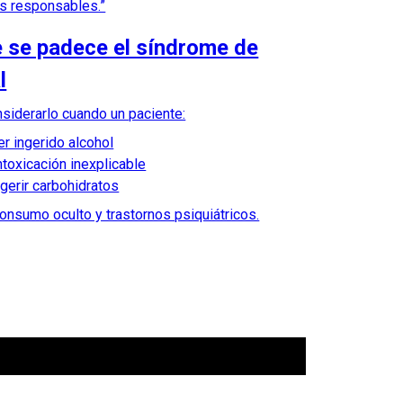
os responsables.”
 se padece el síndrome de
l
siderarlo cuando un paciente:
r ingerido alcohol
toxicación inexplicable
gerir carbohidratos
consumo oculto y trastornos psiquiátricos.