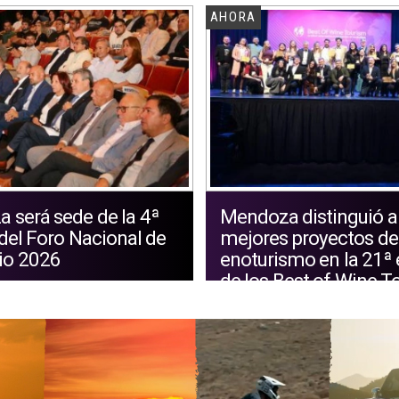
AHORA
 será sede de la 4ª
Mendoza distinguió a
del Foro Nacional de
mejores proyectos de
io 2026
enoturismo en la 21ª 
de los Best of Wine T