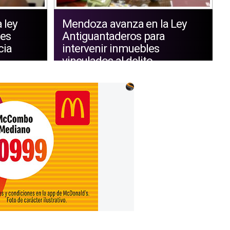
 ley
Mendoza avanza en la Ley
tes
Antiguantaderos para
cia
intervenir inmuebles
vinculados al delito