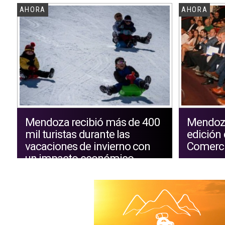
AHORA
AHORA
Mendoza recibió más de 400
Mendoza
mil turistas durante las
edición 
vacaciones de invierno con
Comerc
un impacto económico
superior a los $194 mil
millones