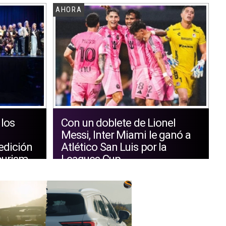
AHORA
 los
Con un doblete de Lionel
Messi, Inter Miami le ganó a
edición
Atlético San Luis por la
ourism
Leagues Cup