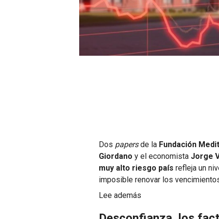
Dos
papers
de la
Fundación Medi
Giordano
y el economista
Jorge 
muy alto riesgo país
refleja un ni
imposible renovar los vencimientos
Lee además
Desconfianza, los fac