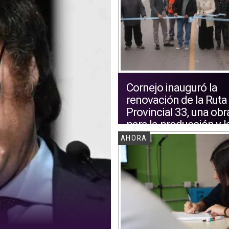
Cornejo inauguró la
renovación de la Ruta
Provincial 33, una obr
para la producción y l
logística de Mendoza
AHORA