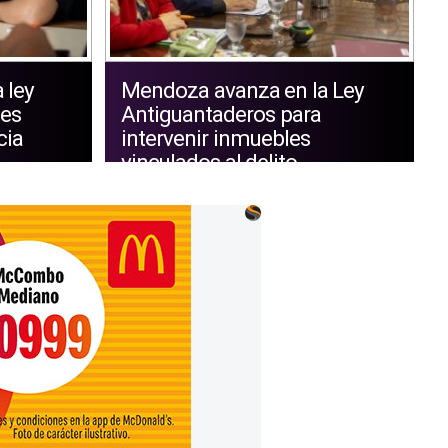
 ley
Mendoza avanza en la Ley
tes
Antiguantaderos para
cia
intervenir inmuebles
vinculados al delito