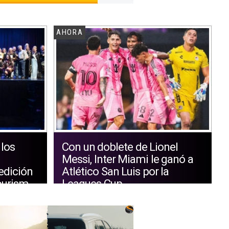
AHORA
 los
Con un doblete de Lionel
Messi, Inter Miami le ganó a
edición
Atlético San Luis por la
ourism
Leagues Cup