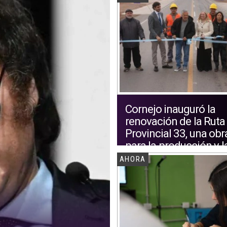
Cornejo inauguró la
renovación de la Ruta
Provincial 33, una obr
para la producción y l
logística de Mendoza
AHORA