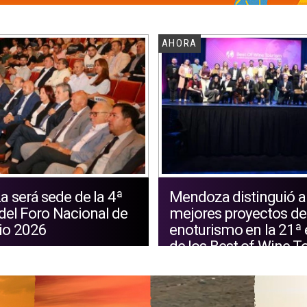
AHORA
 será sede de la 4ª
Mendoza distinguió a
del Foro Nacional de
mejores proyectos de
io 2026
enoturismo en la 21ª 
de los Best of Wine T