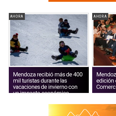
AHORA
AHORA
Mendoza recibió más de 400
Mendoza
mil turistas durante las
edición 
vacaciones de invierno con
Comerc
un impacto económico
superior a los $194 mil
millones