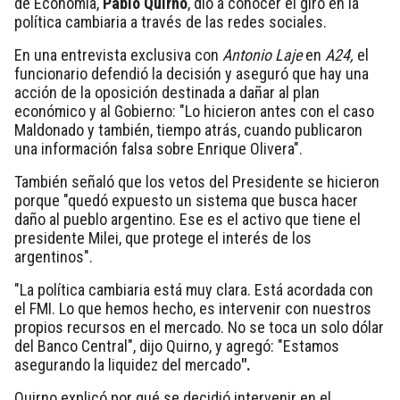
de Economía,
Pablo Quirno
, dio a conocer el giro en la
política cambiaria a través de las redes sociales.
En una entrevista exclusiva con
Antonio Laje
en
A24,
el
funcionario defendió la decisión y aseguró que hay una
acción de la oposición destinada a dañar al plan
económico y al Gobierno: "
Lo hicieron antes con el caso
Maldonado y también, tiempo atrás, cuando publicaron
una información falsa sobre Enrique Olivera
".
También señaló que los vetos del Presidente se hicieron
porque "quedó expuesto un sistema que busca hacer
daño al pueblo argentino. Ese es el activo que tiene el
presidente Milei, que protege el interés de los
argentinos".
"La política cambiaria está muy clara. Está acordada con
el FMI. Lo que hemos hecho, es intervenir con nuestros
propios recursos en el mercado. No se toca un solo dólar
del Banco Central", dijo Quirno, y agregó: "
Estamos
asegurando la liquidez del mercado
".
Quirno explicó por qué se decidió intervenir en el