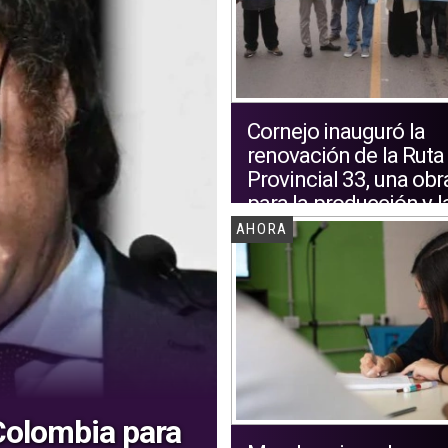
Cornejo inauguró la
renovación de la Ruta
Provincial 33, una obr
para la producción y l
logística de Mendoza
AHORA
 Colombia para