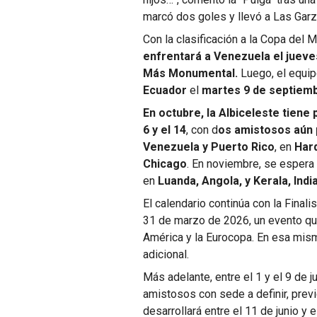
marcó dos goles y llevó a Las Garzas
Con la clasificación a la Copa del
enfrentará a Venezuela el jueves
Más Monumental.
Luego, el equip
Ecuador
el
martes 9 de septiemb
En octubre, la Albiceleste tiene
6 y el 14
, con d
os amistosos aún 
Venezuela y Puerto Rico
, en
Hard
Chicago
. En noviembre, se espera
en
Luanda, Angola, y Kerala, India
El calendario continúa con la Finali
31 de marzo de 2026, un evento qu
América y la Eurocopa. En esa mis
adicional.
Más adelante, entre el 1 y el 9 de j
amistosos con sede a definir, prev
desarrollará entre el 11 de junio y 