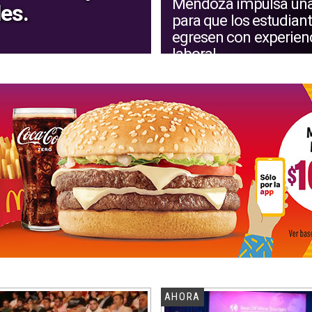
Mendoza impulsa una
les.
para que los estudian
egresen con experien
laboral
AHORA