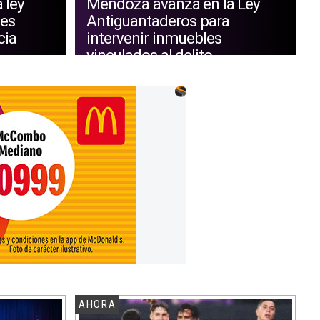
 ley
Mendoza avanza en la Ley
tes
Antiguantaderos para
cia
intervenir inmuebles
vinculados al delito
AHORA